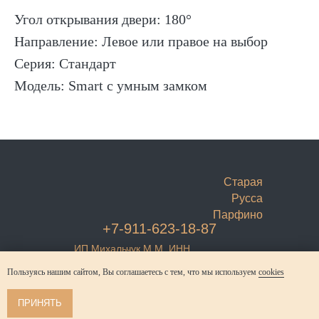
Угол открывания двери: 180°
Направление: Левое или правое на выбор
Серия: Стандарт
Модель: Smart с умным замком
Старая
Русса
Парфино
+7-911-623-18-87
ИП Михальчук М.М. ИНН
532206117714
Регистрация в Роскомнадзоре
Пользуясь нашим сайтом, Вы соглашаетесь с тем, что мы используем
cookies
№6983749
Согласие на обработку
Политика конфиденциальности
© Михальчук М.М. 2021-2025
персональных данных
ПРИНЯТЬ