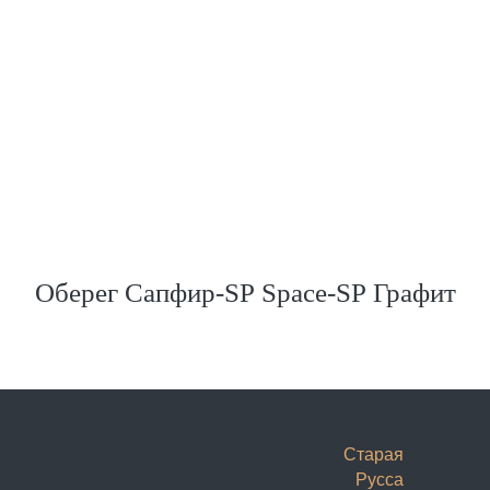
Оберег Сапфир-SP Space-SP Графит
О
Старая
Русса