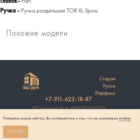
Глазок-
Нет.
Ручка -
Ручка раздельная TOR XL Хром
Похожие модели
Старая
Русса
Парфино
+7-911-623-18-87
ИП Михальчук М.М. ИНН 532206117714
Регистрация в Роскомнадзоре №6983749
Пользуясь нашим сайтом, Вы соглашаетесь с тем, что мы используем
cookies
Согласие на обработку персональных данных
Политика конфиденциальности
© Михальчук М.М. 2021-2025
ПРИНЯТЬ