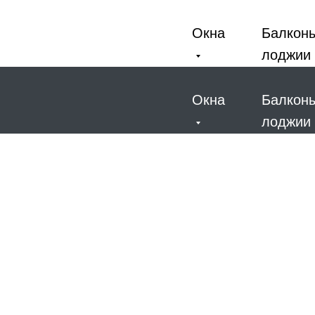
Окна
Балкон
лоджии
Окна
Балкон
лоджии