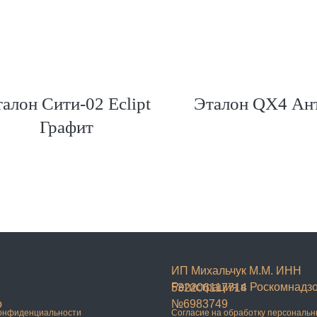
алон Сити-02 Eclipt
Эталон QX4 Ан
Графит
ИП Михальчук М.М. ИНН
Регистрация в Роскомнадз
532206117714
о
№6983749
конфиденциальности
Согласие на обработку персональ