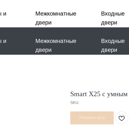
ы и
Межкомнатные
Входные
двери
двери
ы и
Межкомнатные
Входные
двери
двери
Smart X25 с умным
SKU:
Уточнить цену