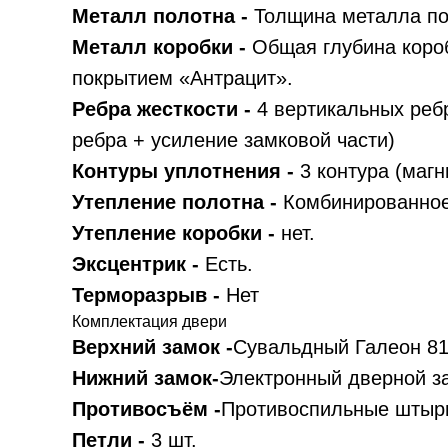
Металл полотна -
Толщина металла по
Металл коробки -
Общая глубина коро
покрытием «Антрацит».
Ребра жесткости -
4 вертикальных ребр
ребра + усиление замковой части)
Контуры уплотнения -
3 контура (магн
Утепление полотна -
Комбинированное
Утепление коробки -
нет.
Эксцентрик -
Есть.
Терморазрыв -
Нет
Комплектация двери
Верхний замок -
Сувальдный Галеон 8
Нижний замок-
Электронный дверной за
Противосъём -
Противоспильные штыри
Петли -
3 шт.