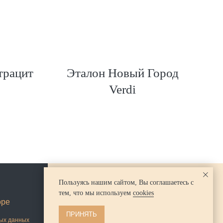
трацит
Эталон Новый Город
Verdi
Пользуясь нашим сайтом, Вы соглашаетесь с
тем, что мы используем
cookies
+7-911-623-18-87
оре
ПРИНЯТЬ
ных данных