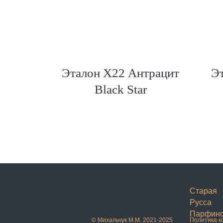
Бетон
Эталон Х22 Антрацит
Эт
Black Star
Старая
Русса
Парфин
© Михальчук М.М. 2021-2025
Политика 