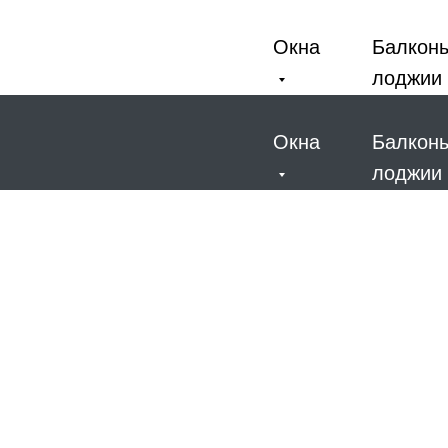
Окна
Балкон
лоджии
Окна
Балкон
лоджии