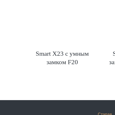
0 см 2
Smart X23 с умным
амком
замком F20
за
Старая