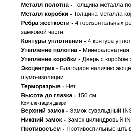
Металл полотна -
Толщина металла по
Металл коробки -
Толщина металла кор
Ребра жёсткости -
4 горизонтальных р
замковой части.
Контуры уплотнения -
4 контура упло
Утепление полотна -
Минераловатная 
Утепление коробки -
Дверь с коробом 
Эксцентрик -
Благодаря наличию эксце
шумо-изоляции.
Терморазрыв -
Нет.
Высота до глазка -
150 см.
Комплектация двери
Верхний замок -
Замок сувальдный I
Нижний замок -
Замок цилиндровый I
Противосъём -
Противоспильные штыри