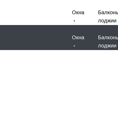
Окна
Балкон
лоджии
Окна
Балкон
лоджии