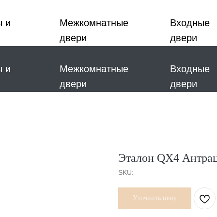
ы и
Межкомнатные
Входные
двери
двери
ы и
Межкомнатные
Входные
двери
двери
Эталон QX4 Антра
SKU:
Уточнить цену