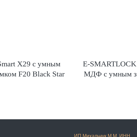
Smart X29 с умным
E-SMARTLOCK 
мком F20 Black Star
МДФ c умным з
ИП Михальчук М.М. ИНН