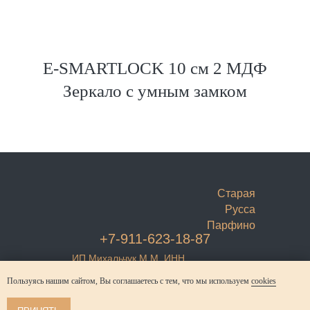
E-SMARTLOCK 10 см 2 МДФ
Зеркало c умным замком
Старая
Русса
Парфино
+7-911-623-18-87
ИП Михальчук М.М. ИНН
532206117714
Регистрация в Роскомнадзоре
Пользуясь нашим сайтом, Вы соглашаетесь с тем, что мы используем
cookies
№6983749
Согласие на обработку
Политика конфиденциальности
© Михальчук М.М. 2021-2025
персональных данных