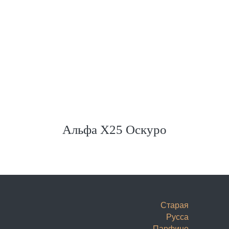
Альфа Х25 Оскуро
Старая
Русса
Парфино