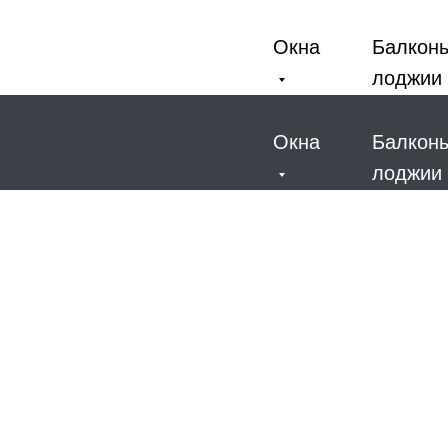
Окна
Балкон
лоджии
Окна
Балкон
лоджии