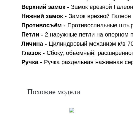
Верхний замок -
Замок врезной Галео
Нижний замок -
Замок врезной Галеон
Противосъём -
Противоспильные штыри
Петли -
2 наружные петли на опорном 
Личина -
Цилиндровый механизм к/в 70
Глазок -
Сбоку, объемный, расширенного
Ручка -
Ручка раздельная нажимная се
Похожие модели