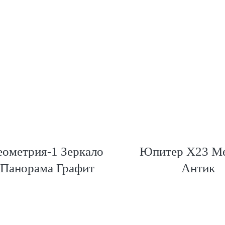
еометрия-1 Зеркало
Юпитер Х23 М
Панорама Графит
Антик