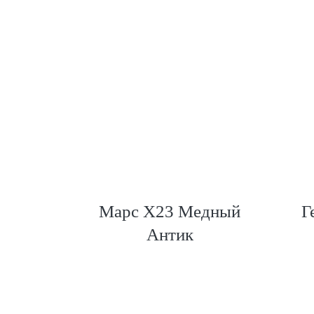
скуро
Марс Х23 Медный
Г
Антик