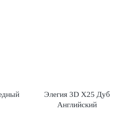
едный
Элегия 3D Х25 Дуб
М
Английский