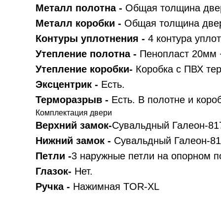
Металл полотна -
Общая толщина двер
Металл коробки -
Общая толщина двер
Контуры уплотнения -
4 контура упло
Утепление полотна -
Пенопласт 20мм 
Утепление коробки-
Коробка с ПВХ те
Эксцентрик -
Есть.
Терморазрыв -
Есть. В полотне и коро
Комплектация двери
Верхний замок-
Сувальдный Галеон-81
Нижний замок -
Сувальдный Галеон-81
Петли -
3 наружные петли на опорном 
Глазок-
Нет.
Ручка -
Нажимная TOR-XL