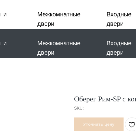
ы и
Межкомнатные
Входные
двери
двери
ы и
Межкомнатные
Входные
двери
двери
Оберег Рим-SP с ко
SKU:
Уточнить цену