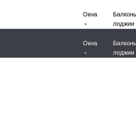
Окна
Балкон
лоджии
Окна
Балкон
лоджии