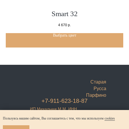
Smart 32
4 670
р.
Выбрать цвет
Старая
Русса
Парфино
+7-911-623-18-87
ИП Михальчук М.М. ИНН
532206117714
Регистрация в Роскомнадзоре
Пользуясь нашим сайтом, Вы соглашаетесь с тем, что мы используем
cookies
№6983749
Согласие на обработку
Политика конфиденциальности
© Михальчук М.М. 2021-2025
персональных данных