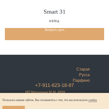
Smart 31
4 670
р.
Выбрать цвет
Старая
Русса
Парфино
+7-911-623-18-87
ИП Михальчук М.М. ИНН
532206117714
Регистрация в Роскомнадзоре
Пользуясь нашим сайтом, Вы соглашаетесь с тем, что мы используем
cookies
№6983749
Согласие на обработку
Политика конфиденциальности
© Михальчук М.М. 2021-2025
персональных данных