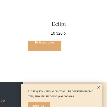
Eclipt
10 320
р.
Выбрать цвет
Пользуясь нашим сайтом, Вы соглашаетесь с
тем, что мы используем
cookies
+7-911-623-18-87
оре
ПРИНЯТЬ