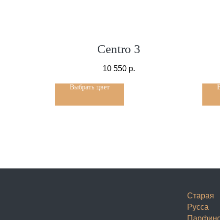
Centro 3
10 550
р.
Выбрать цвет
Старая
Русса
Парфин