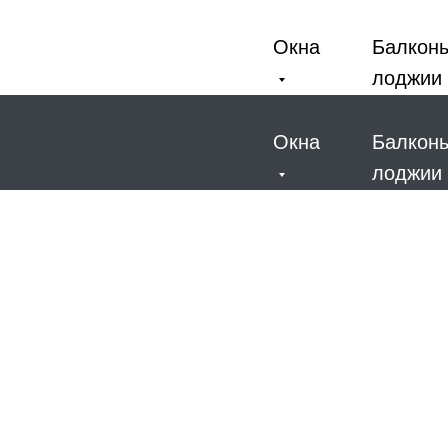
Окна
Балкон
лоджии
Окна
Балкон
лоджии