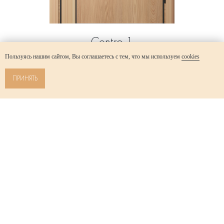
Centro 1
Пользуясь нашим сайтом, Вы соглашаетесь с тем, что мы используем
cookies
9 790
р.
ПРИНЯТЬ
Выбрать цвет
Старая
Русса
Парфино
+7-911-623-18-87
ИП Михальчук М.М. ИНН 532206117714
Регистрация в Роскомнадзоре №6983749