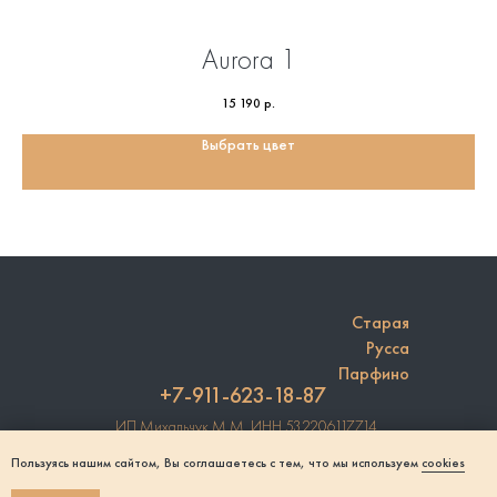
Aurora 1
15 190
р.
Выбрать цвет
Старая
Русса
Парфино
+7-911-623-18-87
ИП Михальчук М.М. ИНН 532206117714
Регистрация в Роскомнадзоре №6983749
Пользуясь нашим сайтом, Вы соглашаетесь с тем, что мы используем
cookies
Согласие на обработку персональных данных