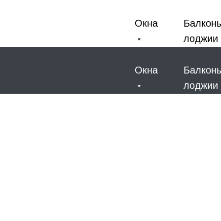
Окна
Балкон
лоджии
Окна
Балкон
лоджии