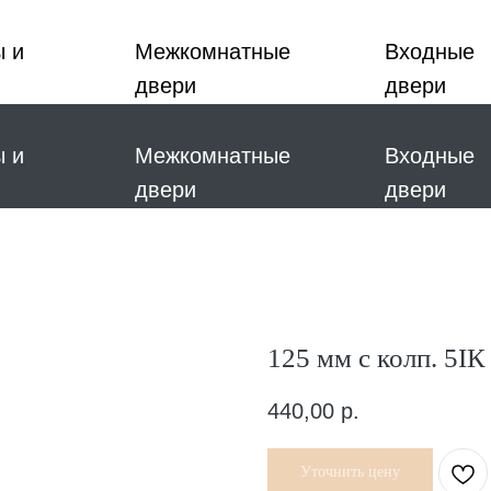
ы и
Межкомнатные
Входные
двери
двери
ы и
Межкомнатные
Входные
двери
двери
125 мм с колп. 5I
440,00
р.
Уточнить цену