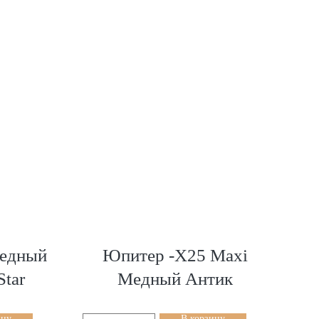
едный
Юпитер -Х25 Maxi
Star
Медный Антик
ину
В корзину