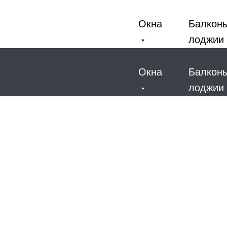
Окна
Балкон
лоджии
Окна
Балкон
лоджии