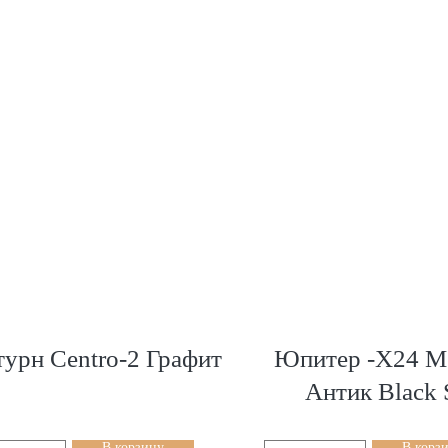
турн Centro-2 Графит
Юпитер -Х24 М
Антик Black 
В корзину
В корз