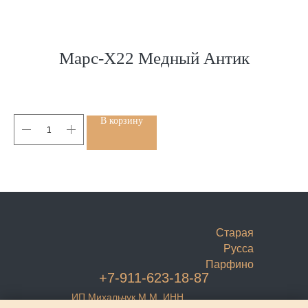
Марс-Х22 Медный Антик
В корзину
Старая
Русса
Парфино
+7-911-623-18-87
ИП Михальчук М.М. ИНН