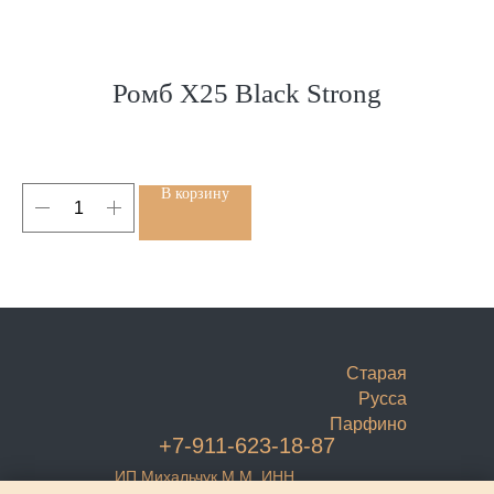
Ромб Х25 Black Strong
В корзину
Старая
Русса
Парфино
+7-911-623-18-87
ИП Михальчук М.М. ИНН