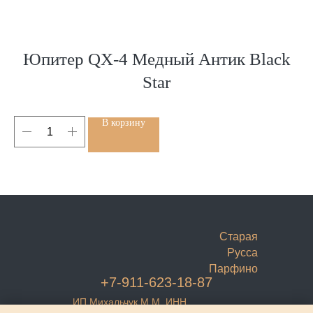
Юпитер QX-4 Медный Антик Black
Star
В корзину
Старая
Русса
Парфино
+7-911-623-18-87
ИП Михальчук М.М. ИНН